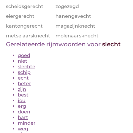
scheidsgerecht
zogezegd
eiergerecht
hanengevecht
kantongerecht
magazijnknecht
metselaarsknecht
molenaarsknecht
Gerelateerde rijmwoorden voor
slecht
goed
niet
slechte
schip
echt
beter
zijn
best
jou
erg
doen
hart
minder
weg