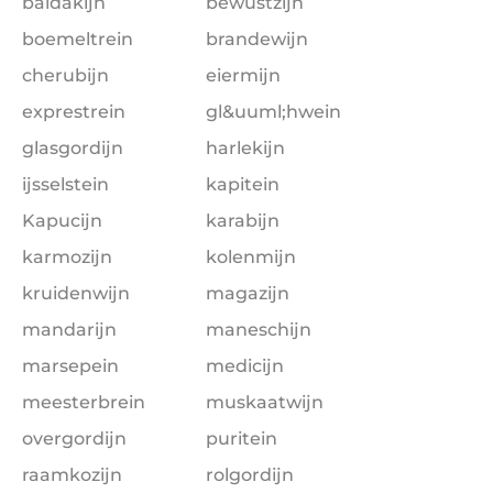
baldakijn
bewustzijn
boemeltrein
brandewijn
cherubijn
eiermijn
exprestrein
gl&uuml;hwein
glasgordijn
harlekijn
ijsselstein
kapitein
Kapucijn
karabijn
karmozijn
kolenmijn
kruidenwijn
magazijn
mandarijn
maneschijn
marsepein
medicijn
meesterbrein
muskaatwijn
overgordijn
puritein
raamkozijn
rolgordijn