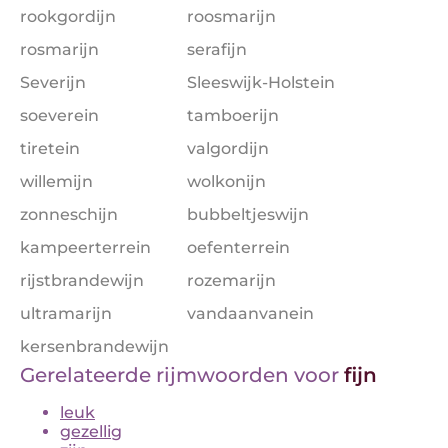
rookgordijn
roosmarijn
rosmarijn
serafijn
Severijn
Sleeswijk-Holstein
soeverein
tamboerijn
tiretein
valgordijn
willemijn
wolkonijn
zonneschijn
bubbeltjeswijn
kampeerterrein
oefenterrein
rijstbrandewijn
rozemarijn
ultramarijn
vandaanvanein
kersenbrandewijn
Gerelateerde rijmwoorden voor
fijn
leuk
gezellig