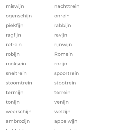
miswijn
nachttrein
ogenschijn
onrein
piekfijn
rabbijn
ragfijn
ravijn
refrein
rijnwijn
robijn
Romein
rooksein
rozijn
sneltrein
spoortrein
stoomtrein
stoptrein
termijn
terrein
tonijn
venijn
weerschijn
welzijn
ambrozijn
appelwijn