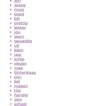
zijn
graag
mooi
goed
blij
prettig
lekker
jou
doen
geweldig
uit
klein
jaar
schip
plezier
mee
Sinterklaas
pijn
lief
maken
tijd
handig
zien
school