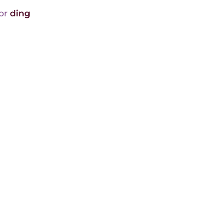
oor
ding