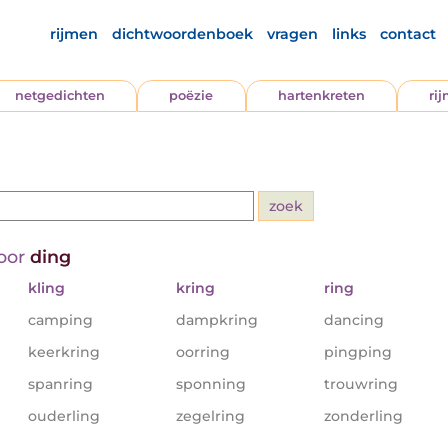
rijmen
dichtwoordenboek
vragen
links
contact
netgedichten
poëzie
hartenkreten
ri
voor
ding
kling
kring
ring
camping
dampkring
dancing
keerkring
oorring
pingping
spanring
sponning
trouwring
ouderling
zegelring
zonderling