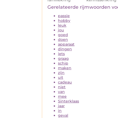
Gerelateerde rijmwoorden v
passie
hobby
leuk
jou
goed
doen
apparaat
dingen
iets
graag
schip
maken
zijn
uit
cadeau
niet
van
mee
Sinterklaas
jaar
in
geval