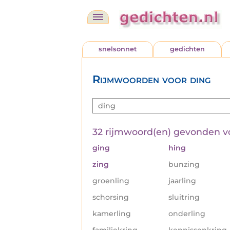
snelsonnet
gedichten
Rijmwoorden voor ding
32 rijmwoord(en) gevonden 
ging
hing
zing
bunzing
groenling
jaarling
schorsing
sluitring
kamerling
onderling
familiekring
kennissenkring