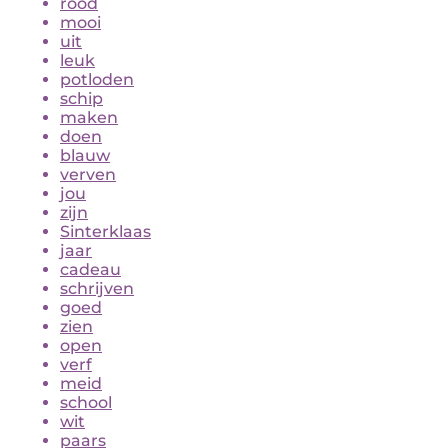
rood
mooi
uit
leuk
potloden
schip
maken
doen
blauw
verven
jou
zijn
Sinterklaas
jaar
cadeau
schrijven
goed
zien
open
verf
meid
school
wit
paars