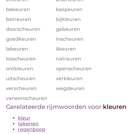
bekeuren
bespeuren
betreuren
bijkleuren
doorscheuren
gebeuren
goedkeuren
inscheuren
labeuren
likeuren
losscheuren
natreuren
ontkleuren
openscheuren
uitscheuren
verkleuren
verscheuren
wegsleuren
vaneenscheuren
Gerelateerde rijmwoorden voor
kleuren
kleur
tekenen
regenboog