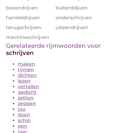
bovendrijven
buitenblijven
handeldrijven
onderschrijven
terugschrijven
uiteendrijven
machineschrijven
Gerelateerde rijmwoorden voor
schrijven
maken
rijmen
dichten
lezen
vertellen
gedicht
zetten
zeggen
jou
doen
schip
pen
jaar