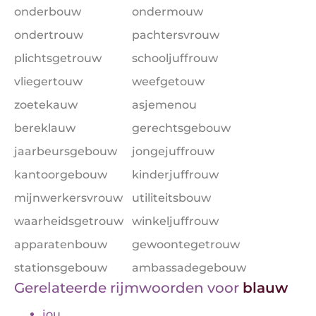
onderbouw
ondermouw
ondertrouw
pachtersvrouw
plichtsgetrouw
schooljuffrouw
vliegertouw
weefgetouw
zoetekauw
asjemenou
bereklauw
gerechtsgebouw
jaarbeursgebouw
jongejuffrouw
kantoorgebouw
kinderjuffrouw
mijnwerkersvrouw
utiliteitsbouw
waarheidsgetrouw
winkeljuffrouw
apparatenbouw
gewoontegetrouw
stationsgebouw
ambassadegebouw
Gerelateerde rijmwoorden voor
blauw
jou