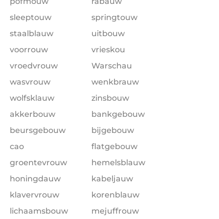
pofmouw
rabauw
sleeptouw
springtouw
staalblauw
uitbouw
voorrouw
vrieskou
vroedvrouw
Warschau
wasvrouw
wenkbrauw
wolfsklauw
zinsbouw
akkerbouw
bankgebouw
beursgebouw
bijgebouw
cao
flatgebouw
groentevrouw
hemelsblauw
honingdauw
kabeljauw
klavervrouw
korenblauw
lichaamsbouw
mejuffrouw