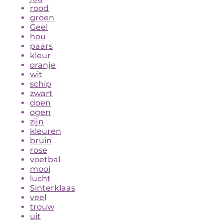
rood
groen
Geel
hou
paars
kleur
oranje
wit
schip
zwart
doen
ogen
zijn
kleuren
bruin
rose
voetbal
mooi
lucht
Sinterklaas
veel
trouw
uit