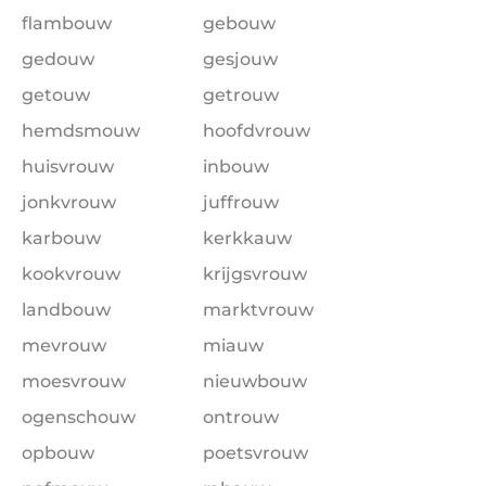
flambouw
gebouw
gedouw
gesjouw
getouw
getrouw
hemdsmouw
hoofdvrouw
huisvrouw
inbouw
jonkvrouw
juffrouw
karbouw
kerkkauw
kookvrouw
krijgsvrouw
landbouw
marktvrouw
mevrouw
miauw
moesvrouw
nieuwbouw
ogenschouw
ontrouw
opbouw
poetsvrouw