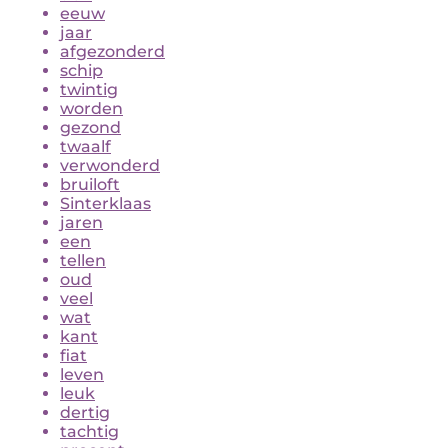
eeuw
jaar
afgezonderd
schip
twintig
worden
gezond
twaalf
verwonderd
bruiloft
Sinterklaas
jaren
een
tellen
oud
veel
wat
kant
fiat
leven
leuk
dertig
tachtig