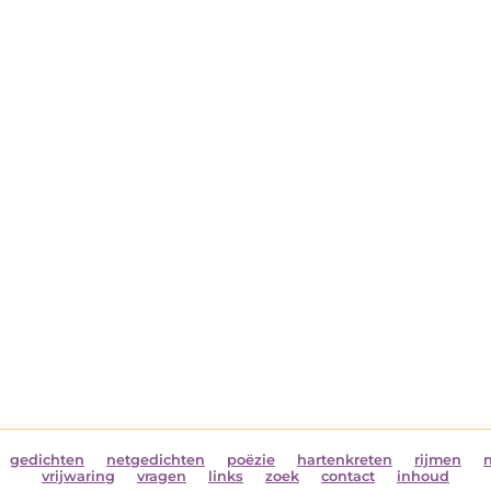
gedichten
netgedichten
poëzie
hartenkreten
rijmen
vrijwaring
vragen
links
zoek
contact
inhoud