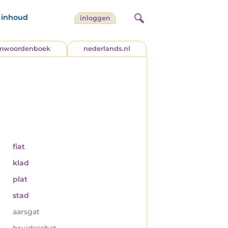
inhoud
inloggen
jmwoordenboek
nederlands.nl
fiat
klad
plat
stad
aarsgat
bruidsschat