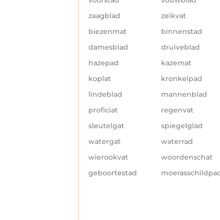
zaagblad
zeikvat
biezenmat
binnenstad
damesblad
druiveblad
hazepad
kazemat
koplat
kronkelpad
lindeblad
mannenblad
proficiat
regenvat
sleutelgat
spiegelglad
watergat
waterrad
wierookvat
woordenschat
geboortestad
moerasschildpa