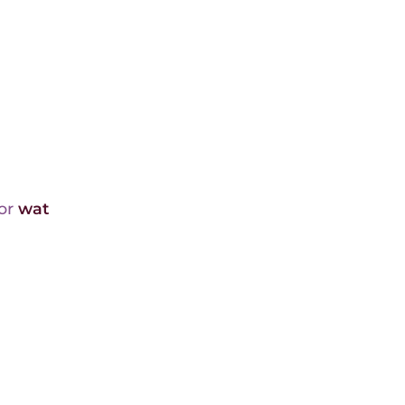
oor
wat