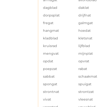
dagblad
daklat
dorpsplat
drijfnat
fregat
galmgat
hangmat
hoedat
kladblad
kletsnat
kruisrad
lijfblad
mengvat
mijnplat
opdat
opvrat
poepzat
rabat
sabbat
schaakmat
spongat
spuigat
strontnat
strontzat
vivat
vleesnat
voorstad
vouwblad