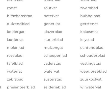
zodat
zoutvat
zwembad
bisschopsstad
botervat
bubbelbad
duizendblad
genetkat
gerstenat
keldergat
klaverblad
kokosmat
ladderzat
laurierblad
lelystad
molenrad
muizengat
ochtendblad
rozeblad
schoepenrad
schouderblad
tafelblad
vaderstad
vestingstad
waterrat
watervat
weegbreeblad
zebrapad
zusterstad
zuurkoolvat
d
presenteerblad
selderieblad
wijwatervat