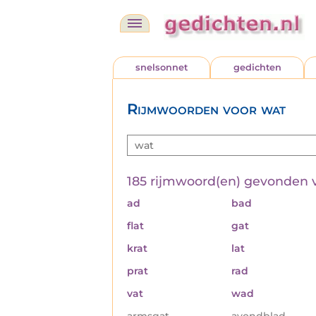
snelsonnet
gedichten
Rijmwoorden voor wat
185 rijmwoord(en) gevonden 
ad
bad
flat
gat
krat
lat
prat
rad
vat
wad
armsgat
avondblad