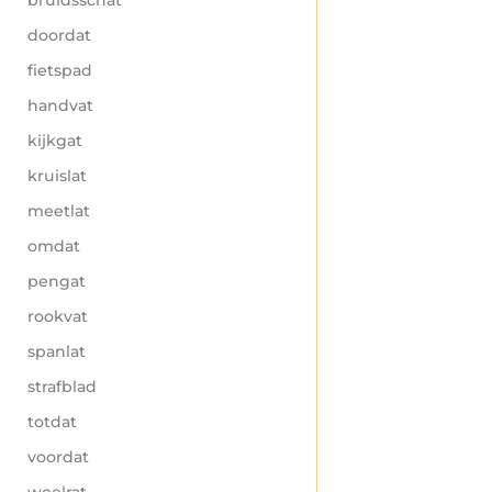
doordat
fietspad
handvat
kijkgat
kruislat
meetlat
omdat
pengat
rookvat
spanlat
strafblad
totdat
voordat
woelrat