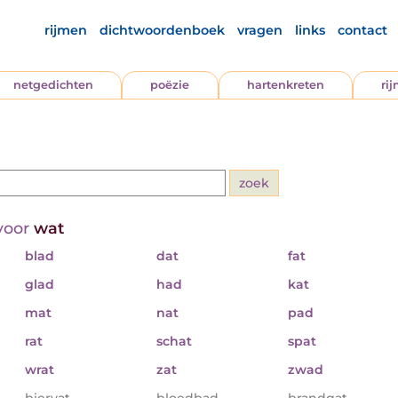
rijmen
dichtwoordenboek
vragen
links
contact
netgedichten
poëzie
hartenkreten
ri
voor
wat
blad
dat
fat
glad
had
kat
mat
nat
pad
rat
schat
spat
wrat
zat
zwad
biervat
bloedbad
brandgat