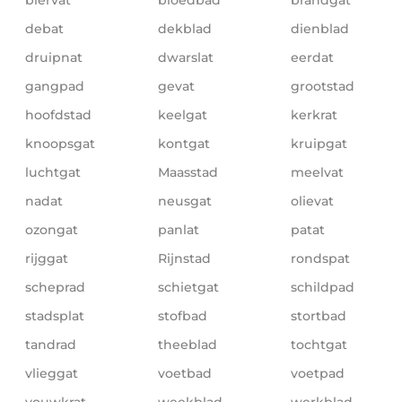
debat
dekblad
dienblad
druipnat
dwarslat
eerdat
gangpad
gevat
grootstad
hoofdstad
keelgat
kerkrat
knoopsgat
kontgat
kruipgat
luchtgat
Maasstad
meelvat
nadat
neusgat
olievat
ozongat
panlat
patat
rijggat
Rijnstad
rondspat
scheprad
schietgat
schildpad
stadsplat
stofbad
stortbad
tandrad
theeblad
tochtgat
vlieggat
voetbad
voetpad
vouwkrat
weekblad
werkblad