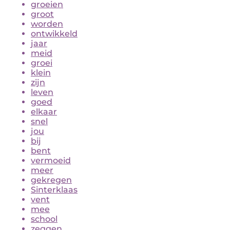
groeien
groot
worden
ontwikkeld
jaar
meid
groei
klein
zijn
leven
goed
elkaar
snel
jou
bij
bent
vermoeid
meer
gekregen
Sinterklaas
vent
mee
school
zeggen