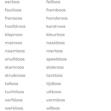
eerloos
feilloos
foutloos
framboos
fransoos
hondsroos
hoofdroos
kerstroos
klaproos
kleurloos
matroos
naaidoos
naamloos
roerloos
snuifdoos
speeldoos
stamroos
stokroos
struikroos
tactloos
talloos
tijdloos
tuchtloos
uitkoos
verfdoos
vormloos
werkloos
willoos