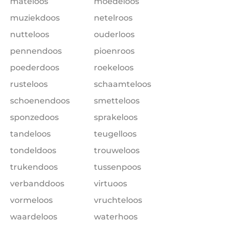
mateloos
moedeloos
muziekdoos
netelroos
nutteloos
ouderloos
pennendoos
pioenroos
poederdoos
roekeloos
rusteloos
schaamteloos
schoenendoos
smetteloos
sponzedoos
sprakeloos
tandeloos
teugelloos
tondeldoos
trouweloos
trukendoos
tussenpoos
verbanddoos
virtuoos
vormeloos
vruchteloos
waardeloos
waterhoos