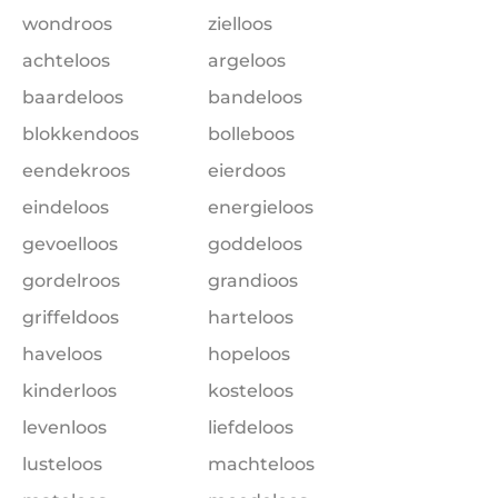
wondroos
zielloos
achteloos
argeloos
baardeloos
bandeloos
blokkendoos
bolleboos
eendekroos
eierdoos
eindeloos
energieloos
gevoelloos
goddeloos
gordelroos
grandioos
griffeldoos
harteloos
haveloos
hopeloos
kinderloos
kosteloos
levenloos
liefdeloos
lusteloos
machteloos