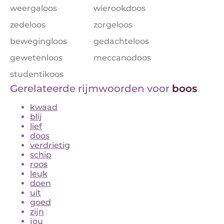
weergaloos
wierookdoos
zedeloos
zorgeloos
bewegingloos
gedachteloos
gewetenloos
meccanodoos
studentikoos
Gerelateerde rijmwoorden voor
boos
kwaad
blij
lief
doos
verdrietig
schip
roos
leuk
doen
uit
goed
zijn
jou