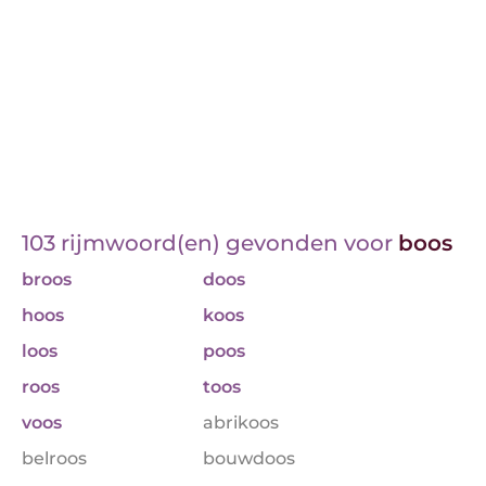
103 rijmwoord(en) gevonden voor
boos
broos
doos
hoos
koos
loos
poos
roos
toos
voos
abrikoos
belroos
bouwdoos