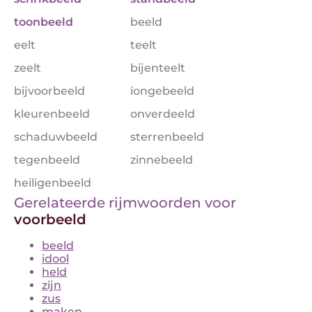
toonbeeld
beeld
eelt
teelt
zeelt
bijenteelt
bijvoorbeeld
iongebeeld
kleurenbeeld
onverdeeld
schaduwbeeld
sterrenbeeld
tegenbeeld
zinnebeeld
heiligenbeeld
Gerelateerde rijmwoorden voor
voorbeeld
beeld
idool
held
zijn
zus
maken