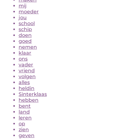
mij
moeder
jou
school
schip
doen
goed
nemen
klaar
ons
vader
vriend
volgen
alles
heldin
Sinterklaas
hebben
bent
land
leren
op
zien
geven