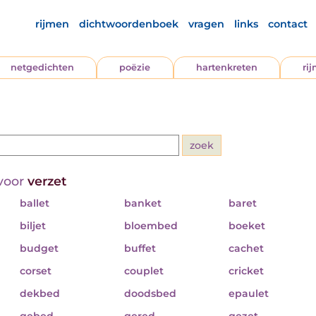
rijmen
dichtwoordenboek
vragen
links
contact
netgedichten
poëzie
hartenkreten
ri
voor
verzet
ballet
banket
baret
biljet
bloembed
boeket
budget
buffet
cachet
corset
couplet
cricket
dekbed
doodsbed
epaulet
gebed
gered
gezet