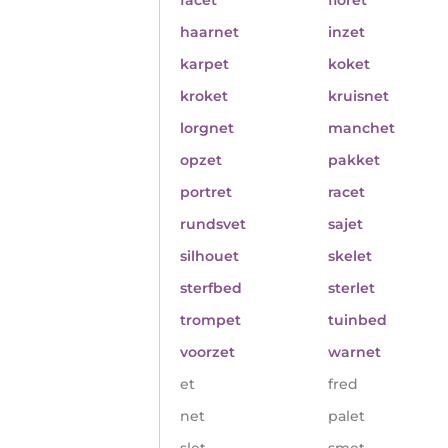
haarnet
inzet
karpet
koket
kroket
kruisnet
lorgnet
manchet
opzet
pakket
portret
racet
rundsvet
sajet
silhouet
skelet
sterfbed
sterlet
trompet
tuinbed
voorzet
warnet
et
fred
net
palet
slet
smet