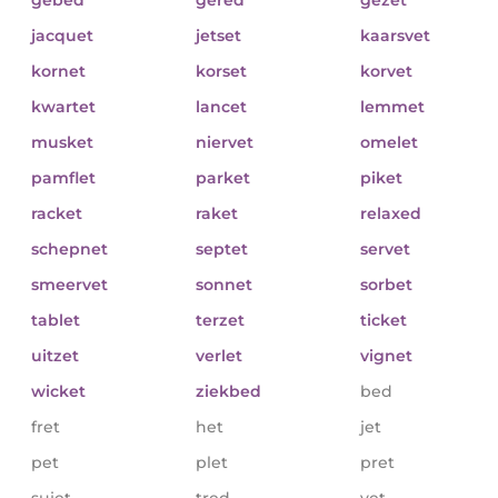
jacquet
jetset
kaarsvet
kornet
korset
korvet
kwartet
lancet
lemmet
musket
niervet
omelet
pamflet
parket
piket
racket
raket
relaxed
schepnet
septet
servet
smeervet
sonnet
sorbet
tablet
terzet
ticket
uitzet
verlet
vignet
wicket
ziekbed
bed
fret
het
jet
pet
plet
pret
sujet
tred
vet