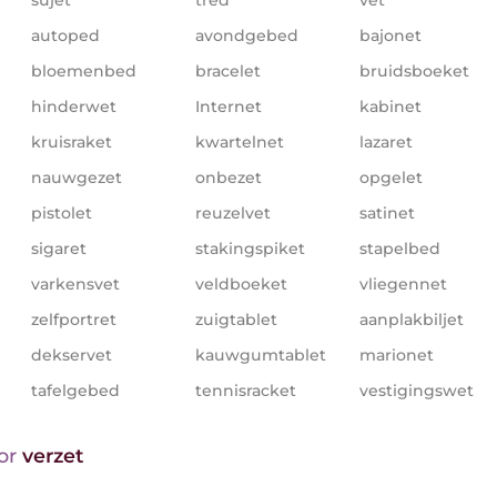
autoped
avondgebed
bajonet
bloemenbed
bracelet
bruidsboeket
hinderwet
Internet
kabinet
kruisraket
kwartelnet
lazaret
nauwgezet
onbezet
opgelet
pistolet
reuzelvet
satinet
sigaret
stakingspiket
stapelbed
varkensvet
veldboeket
vliegennet
zelfportret
zuigtablet
aanplakbiljet
dekservet
kauwgumtablet
marionet
tafelgebed
tennisracket
vestigingswet
oor
verzet