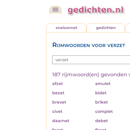
snelsonnet
gedichten
Rijmwoorden voor verzet
187 rijmwoord(en) gevonden 
afzet
amulet
bezet
bidet
brevet
briket
civet
complet
daarnet
debet
facet
floret