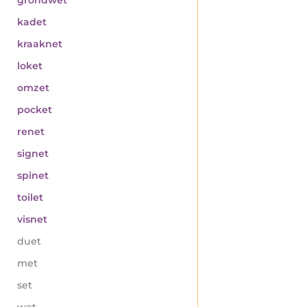
kadet
kraaknet
loket
omzet
pocket
renet
signet
spinet
toilet
visnet
duet
met
set
wet