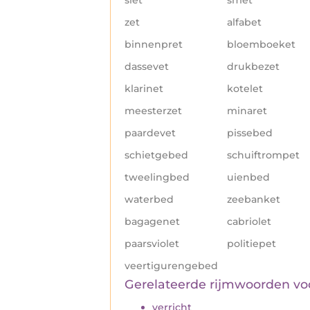
zet
alfabet
binnenpret
bloemboeket
dassevet
drukbezet
klarinet
kotelet
meesterzet
minaret
paardevet
pissebed
schietgebed
schuiftrompet
tweelingbed
uienbed
waterbed
zeebanket
bagagenet
cabriolet
paarsviolet
politiepet
veertigurengebed
Gerelateerde rijmwoorden v
verricht