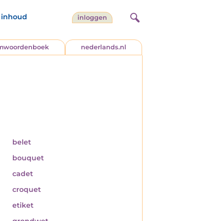
inhoud
inloggen
jmwoordenboek
nederlands.nl
belet
bouquet
cadet
croquet
etiket
grondwet