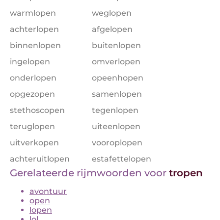
warmlopen
weglopen
achterlopen
afgelopen
binnenlopen
buitenlopen
ingelopen
omverlopen
onderlopen
opeenhopen
opgezopen
samenlopen
stethoscopen
tegenlopen
teruglopen
uiteenlopen
uitverkopen
vooroplopen
achteruitlopen
estafettelopen
Gerelateerde rijmwoorden voor
tropen
avontuur
open
lopen
lol