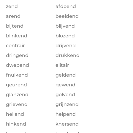
zend
afdoend
arend
beeldend
bijtend
blijvend
blinkend
blozend
contrair
drijvend
dringend
drukkend
dwepend
elitair
fnuikend
geldend
geurend
gewend
glanzend
golvend
grievend
grijnzend
hellend
helpend
hinkend
knersend