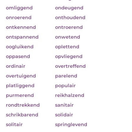
omliggend
ondeugend
onroerend
onthoudend
ontkennend
ontroerend
ontspannend
onwetend
oogluikend
oplettend
oppasend
opvliegend
ordinair
overtreffend
overtuigend
parelend
platliggend
populair
purmerend
reikhalzend
rondtrekkend
sanitair
schrikbarend
solidair
solitair
springlevend