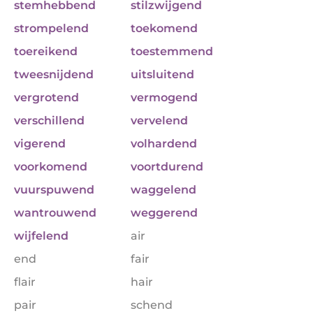
stemhebbend
stilzwijgend
strompelend
toekomend
toereikend
toestemmend
tweesnijdend
uitsluitend
vergrotend
vermogend
verschillend
vervelend
vigerend
volhardend
voorkomend
voortdurend
vuurspuwend
waggelend
wantrouwend
weggerend
wijfelend
air
end
fair
flair
hair
pair
schend