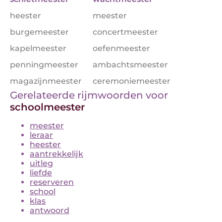
heester
meester
burgemeester
concertmeester
kapelmeester
oefenmeester
penningmeester
ambachtsmeester
magazijnmeester
ceremoniemeester
Gerelateerde rijmwoorden voor
schoolmeester
meester
leraar
heester
aantrekkelijk
uitleg
liefde
reserveren
school
klas
antwoord