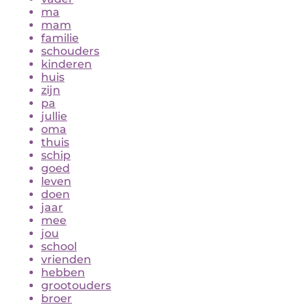
ma
mam
familie
schouders
kinderen
huis
zijn
pa
jullie
oma
thuis
schip
goed
leven
doen
jaar
mee
jou
school
vrienden
hebben
grootouders
broer