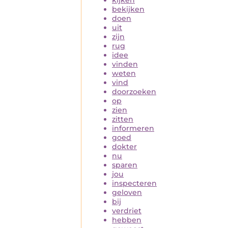
bekijken
doen
uit
zijn
rug
idee
vinden
weten
vind
doorzoeken
op
zien
zitten
informeren
goed
dokter
nu
sparen
jou
inspecteren
geloven
bij
verdriet
hebben