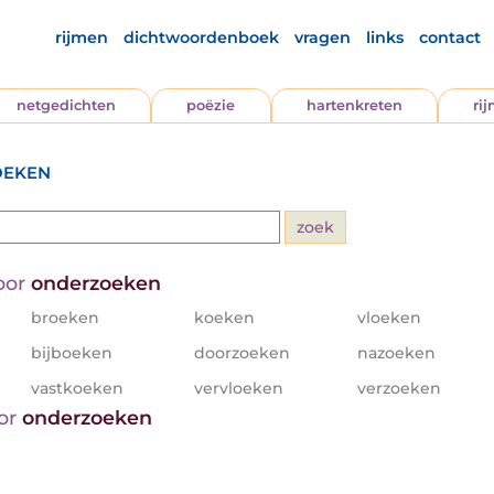
rijmen
dichtwoordenboek
vragen
links
contact
netgedichten
poëzie
hartenkreten
ri
oeken
oor
onderzoeken
broeken
koeken
vloeken
bijboeken
doorzoeken
nazoeken
vastkoeken
vervloeken
verzoeken
oor
onderzoeken