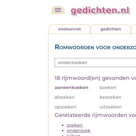
snelsonnet
gedichten
Rijmwoorden voor onderz
18 rijmwoord(en) gevonden v
aaneenkoeken
boeken
afzoeken
bezoeken
opzoeken
uitzoeken
Gerelateerde rijmwoorden v
zoeken
onderzoek
kijken