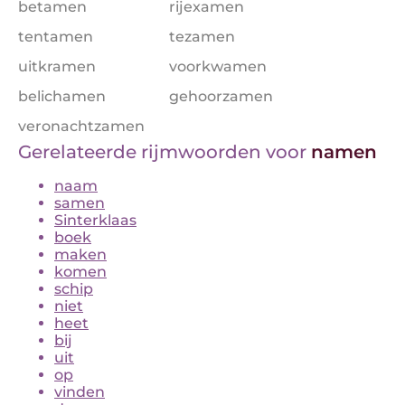
betamen
rijexamen
tentamen
tezamen
uitkramen
voorkwamen
belichamen
gehoorzamen
veronachtzamen
Gerelateerde rijmwoorden voor
namen
naam
samen
Sinterklaas
boek
maken
komen
schip
niet
heet
bij
uit
op
vinden