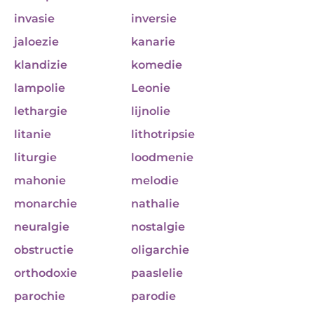
invasie
inversie
jaloezie
kanarie
klandizie
komedie
lampolie
Leonie
lethargie
lijnolie
litanie
lithotripsie
liturgie
loodmenie
mahonie
melodie
monarchie
nathalie
neuralgie
nostalgie
obstructie
oligarchie
orthodoxie
paaslelie
parochie
parodie