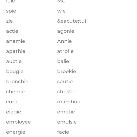
luie
MC
spie
wie
zie
&eacute;tui
actie
agonie
anemie
Annie
apathie
atrofie
auctie
balie
bougie
broekie
bronchie
cautie
chemie
christie
curie
drambuie
elegie
emotie
employee
emulsie
energie
facie