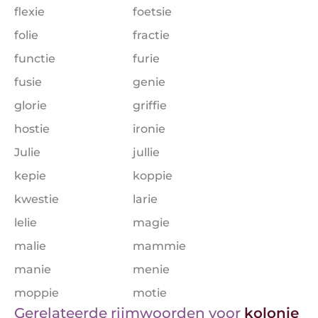
flexie
foetsie
folie
fractie
functie
furie
fusie
genie
glorie
griffie
hostie
ironie
Julie
jullie
kepie
koppie
kwestie
larie
lelie
magie
malie
mammie
manie
menie
moppie
motie
Gerelateerde rijmwoorden voor
kolonie