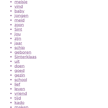
meisje
vind
baby
jongen
meid
zoon
Sint
jou
zijn
jaar
schip
geboren
Sinterklaas
uit
doen
goed
gezin
school
lief
leven
vriend
tijd
kado
maken