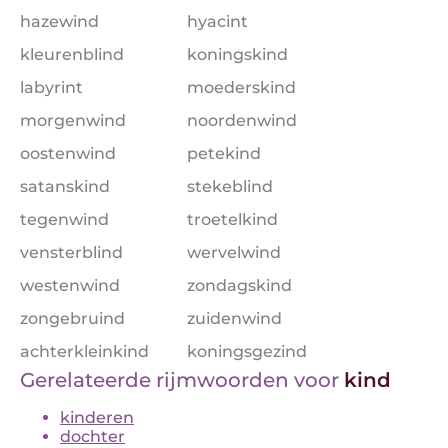
hazewind
hyacint
kleurenblind
koningskind
labyrint
moederskind
morgenwind
noordenwind
oostenwind
petekind
satanskind
stekeblind
tegenwind
troetelkind
vensterblind
wervelwind
westenwind
zondagskind
zongebruind
zuidenwind
achterkleinkind
koningsgezind
Gerelateerde rijmwoorden voor
kind
kinderen
dochter