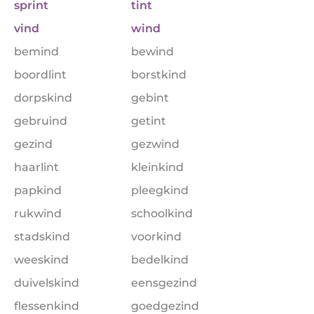
sprint
tint
vind
wind
bemind
bewind
boordlint
borstkind
dorpskind
gebint
gebruind
getint
gezind
gezwind
haarlint
kleinkind
papkind
pleegkind
rukwind
schoolkind
stadskind
voorkind
weeskind
bedelkind
duivelskind
eensgezind
flessenkind
goedgezind