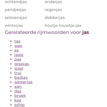
ochtendjas
onderjas
pandjesjas
regenjas
seizoensjas
slobberjas
winterjas
houtje-touwtje-jas
Gerelateerde rijmwoorden voor
jas
tas
was
as
jasje
pas
grapjas
sjaal
trui
badjas
winterjas
aan
das
broek
kas
schip