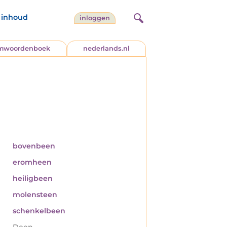
inhoud
inloggen
jmwoordenboek
nederlands.nl
bovenbeen
eromheen
heiligbeen
molensteen
schenkelbeen
Deen