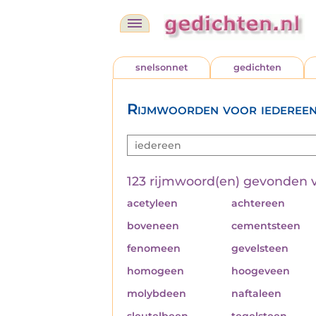
snelsonnet
gedichten
Rijmwoorden voor iederee
123 rijmwoord(en) gevonden 
acetyleen
achtereen
boveneen
cementsteen
fenomeen
gevelsteen
homogeen
hoogeveen
molybdeen
naftaleen
sleutelbeen
tegelsteen