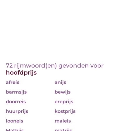
72 rijmwoord(en) gevonden voor
hoofdprijs
afreis
anijs
barmsijs
bewijs
doorreis
ereprijs
huurprijs
kostprijs
looneis
maleis
Mathijs
matrijs