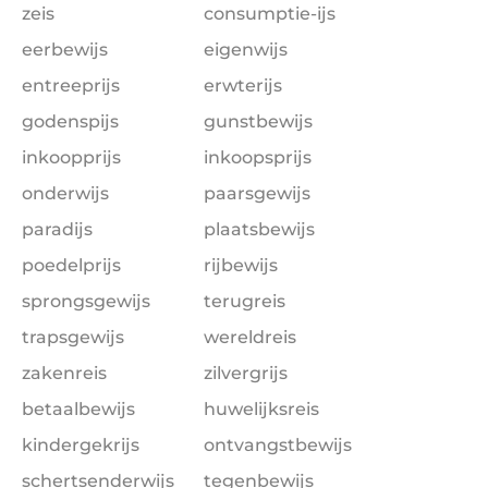
zeis
consumptie-ijs
eerbewijs
eigenwijs
entreeprijs
erwterijs
godenspijs
gunstbewijs
inkoopprijs
inkoopsprijs
onderwijs
paarsgewijs
paradijs
plaatsbewijs
poedelprijs
rijbewijs
sprongsgewijs
terugreis
trapsgewijs
wereldreis
zakenreis
zilvergrijs
betaalbewijs
huwelijksreis
kindergekrijs
ontvangstbewijs
schertsenderwijs
tegenbewijs