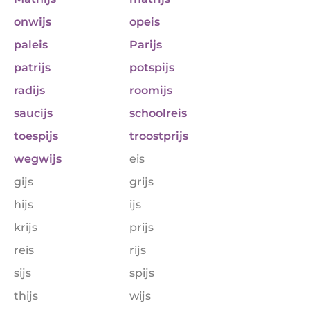
onwijs
opeis
paleis
Parijs
patrijs
potspijs
radijs
roomijs
saucijs
schoolreis
toespijs
troostprijs
wegwijs
eis
gijs
grijs
hijs
ijs
krijs
prijs
reis
rijs
sijs
spijs
thijs
wijs