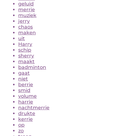
geluid
merrie
muziek
jerry
chaos
maken
uit
Harry
schip
sherry
maakt
badminton
gaat
niet
berrie
smid
volume
harrie
nachtmerrie
drukte
kerrie
op
zo