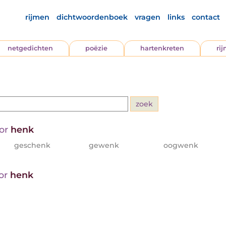
rijmen
dichtwoordenboek
vragen
links
contact
netgedichten
poëzie
hartenkreten
ri
oor
henk
geschenk
gewenk
oogwenk
oor
henk