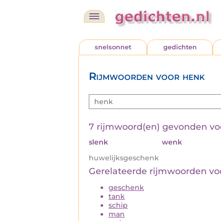
snelsonnet
gedichten
Rijmwoorden voor henk
7 rijmwoord(en) gevonden v
slenk
wenk
huwelijksgeschenk
Gerelateerde rijmwoorden v
geschenk
tank
schip
man