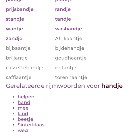
prijsbandje
randje
standje
tandje
wantje
washandje
zandje
Afrikaantje
bijbaantje
bijdehandje
briljantje
goudhaantje
cassettebandje
irritantje
saffiaantje
torenhaantje
Gerelateerde rijmwoorden voor
handje
helpen
hand
mee
land
beetje
Sinterklaas
weg