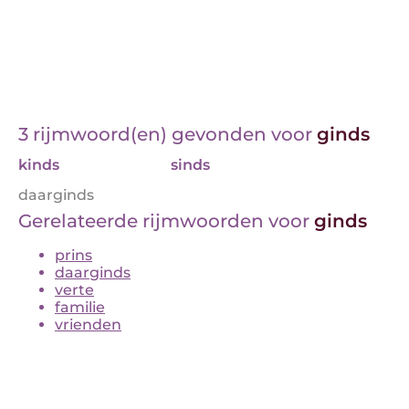
3 rijmwoord(en) gevonden voor
ginds
kinds
sinds
daarginds
Gerelateerde rijmwoorden voor
ginds
prins
daarginds
verte
familie
vrienden