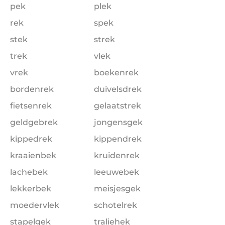
pek
plek
rek
spek
stek
strek
trek
vlek
vrek
boekenrek
bordenrek
duivelsdrek
fietsenrek
gelaatstrek
geldgebrek
jongensgek
kippedrek
kippendrek
kraaienbek
kruidenrek
lachebek
leeuwebek
lekkerbek
meisjesgek
moedervlek
schotelrek
stapelgek
traliehek