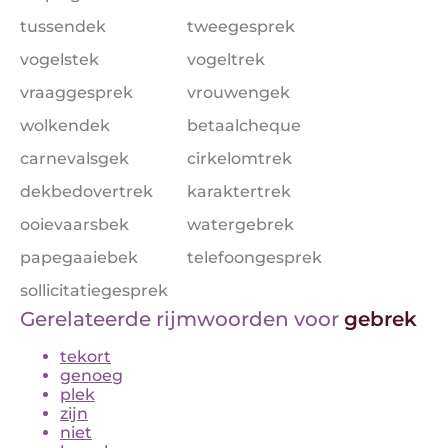
tussendek
tweegesprek
vogelstek
vogeltrek
vraaggesprek
vrouwengek
wolkendek
betaalcheque
carnevalsgek
cirkelomtrek
dekbedovertrek
karaktertrek
ooievaarsbek
watergebrek
papegaaiebek
telefoongesprek
sollicitatiegesprek
Gerelateerde rijmwoorden voor
gebrek
tekort
genoeg
plek
zijn
niet