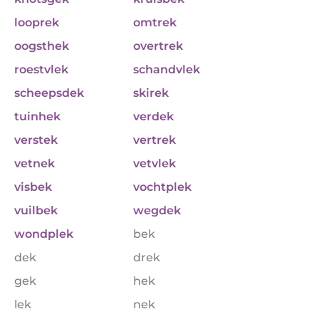
looprek
omtrek
oogsthek
overtrek
roestvlek
schandvlek
scheepsdek
skirek
tuinhek
verdek
verstek
vertrek
vetnek
vetvlek
visbek
vochtplek
vuilbek
wegdek
wondplek
bek
dek
drek
gek
hek
lek
nek