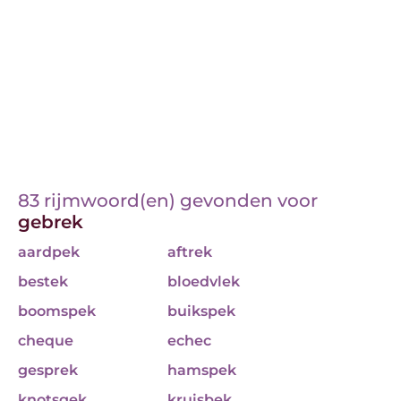
83 rijmwoord(en) gevonden voor
gebrek
aardpek
aftrek
bestek
bloedvlek
boomspek
buikspek
cheque
echec
gesprek
hamspek
knotsgek
kruisbek