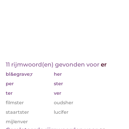
11 rijmwoord(en) gevonden voor
er
bl&egrave;r
her
per
ster
ter
ver
filmster
oudsher
staartster
lucifer
mijlenver