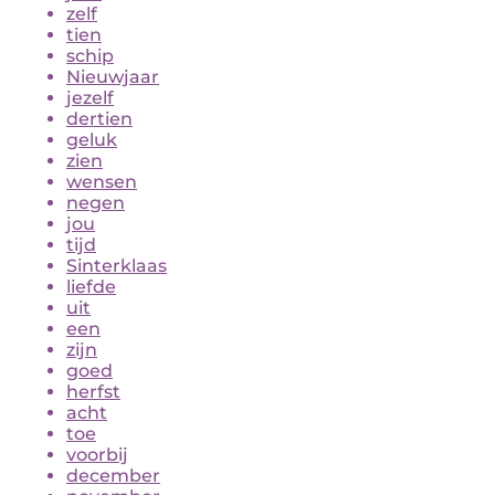
zelf
tien
schip
Nieuwjaar
jezelf
dertien
geluk
zien
wensen
negen
jou
tijd
Sinterklaas
liefde
uit
een
zijn
goed
herfst
acht
toe
voorbij
december