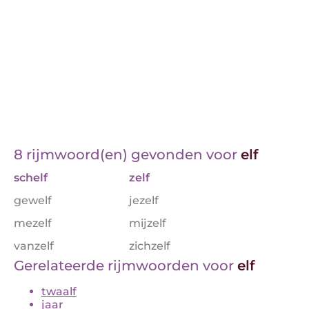
8 rijmwoord(en) gevonden voor
elf
schelf
zelf
gewelf
jezelf
mezelf
mijzelf
vanzelf
zichzelf
Gerelateerde rijmwoorden voor
elf
twaalf
jaar