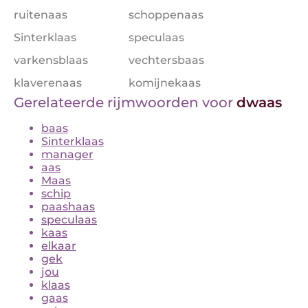
ruitenaas
schoppenaas
Sinterklaas
speculaas
varkensblaas
vechtersbaas
klaverenaas
komijnekaas
Gerelateerde rijmwoorden voor
dwaas
baas
Sinterklaas
manager
aas
Maas
schip
paashaas
speculaas
kaas
elkaar
gek
jou
klaas
gaas