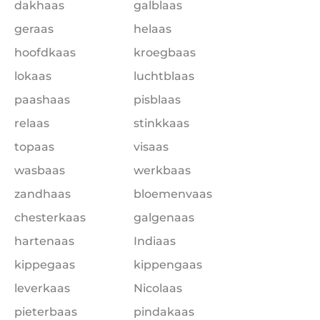
dakhaas
galblaas
geraas
helaas
hoofdkaas
kroegbaas
lokaas
luchtblaas
paashaas
pisblaas
relaas
stinkkaas
topaas
visaas
wasbaas
werkbaas
zandhaas
bloemenvaas
chesterkaas
galgenaas
hartenaas
Indiaas
kippegaas
kippengaas
leverkaas
Nicolaas
pieterbaas
pindakaas