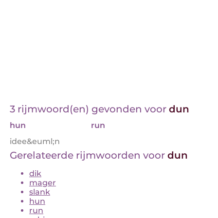
3 rijmwoord(en) gevonden voor
dun
hun
run
idee&euml;n
Gerelateerde rijmwoorden voor
dun
dik
mager
slank
hun
run