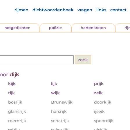
rijmen
dichtwoordenboek
vragen
links
contact
netgedichten
poëzie
hartenkreten
ri
voor
dijk
kijk
lijk
prijk
tijk
wijk
zeik
bosrijk
Brunswijk
doorkijk
glansrijk
harsrijk
ijseik
roemrijk
schatrijk
spoordijk
talrijk
tuinwijk
uitkijk