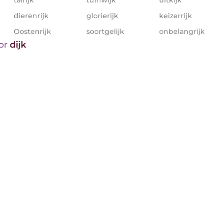
dierenrijk
glorierijk
keizerrijk
Oostenrijk
soortgelijk
onbelangrijk
oor
dijk