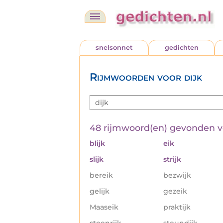
snelsonnet
gedichten
Rijmwoorden voor dijk
48 rijmwoord(en) gevonden 
blijk
eik
slijk
strijk
bereik
bezwijk
gelijk
gezeik
Maaseik
praktijk
steenrijk
steundijk