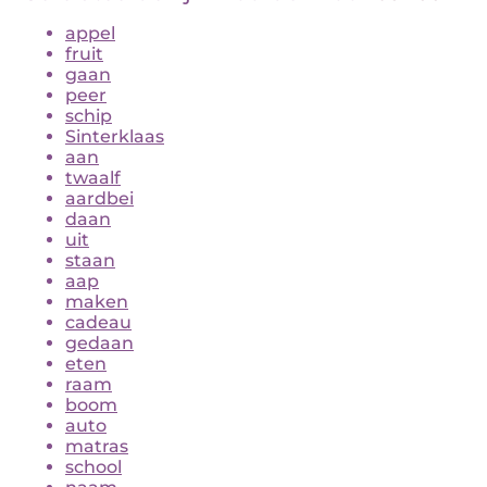
appel
fruit
gaan
peer
schip
Sinterklaas
aan
twaalf
aardbei
daan
uit
staan
aap
maken
cadeau
gedaan
eten
raam
boom
auto
matras
school