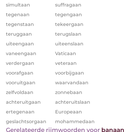
simultaan
suffragaan
tegenaan
tegengaan
tegenstaan
tekeergaan
teruggaan
terugslaan
uiteengaan
uiteenslaan
vaneengaan
Vaticaan
verdergaan
veteraan
voorafgaan
voorbijgaan
vooruitgaan
waarvandaan
zelfvoldaan
zonnebaan
achteruitgaan
achteruitslaan
ertegenaan
Europeaan
geslachtsorgaan
mohammedaan
Gerelateerde rijmwoorden voor
banaan