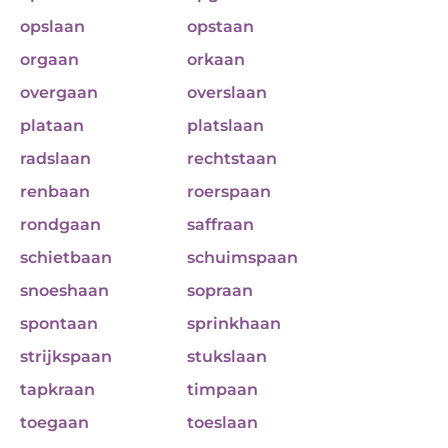
opslaan
opstaan
orgaan
orkaan
overgaan
overslaan
plataan
platslaan
radslaan
rechtstaan
renbaan
roerspaan
rondgaan
saffraan
schietbaan
schuimspaan
snoeshaan
sopraan
spontaan
sprinkhaan
strijkspaan
stukslaan
tapkraan
timpaan
toegaan
toeslaan