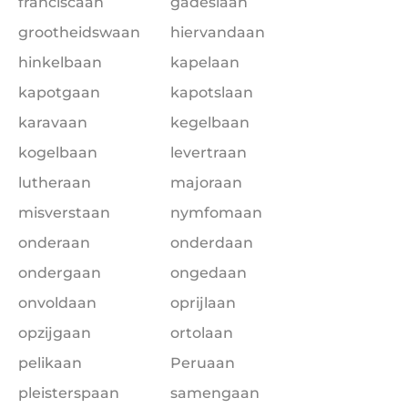
franciscaan
gadeslaan
grootheidswaan
hiervandaan
hinkelbaan
kapelaan
kapotgaan
kapotslaan
karavaan
kegelbaan
kogelbaan
levertraan
lutheraan
majoraan
misverstaan
nymfomaan
onderaan
onderdaan
ondergaan
ongedaan
onvoldaan
oprijlaan
opzijgaan
ortolaan
pelikaan
Peruaan
pleisterspaan
samengaan