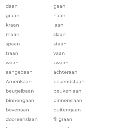
daan
gaan
graan
haan
kraan
laan
maan
slaan
spaan
staan
traan
vaan
waan
zwaan
aangedaan
achteraan
Amerikaan
bekendstaan
beugelbaan
beukenlaan
binnengaan
binnenslaan
bovenaan
buitengaan
dooreenslaan
filigraan