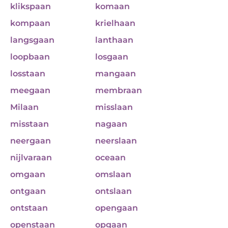
klikspaan
komaan
kompaan
krielhaan
langsgaan
lanthaan
loopbaan
losgaan
losstaan
mangaan
meegaan
membraan
Milaan
misslaan
misstaan
nagaan
neergaan
neerslaan
nijlvaraan
oceaan
omgaan
omslaan
ontgaan
ontslaan
ontstaan
opengaan
openstaan
opgaan