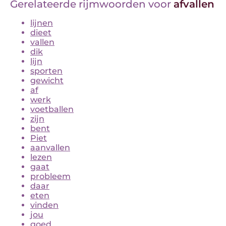
Gerelateerde rijmwoorden voor
afvallen
lijnen
dieet
vallen
dik
lijn
sporten
gewicht
af
werk
voetballen
zijn
bent
Piet
aanvallen
lezen
gaat
probleem
daar
eten
vinden
jou
goed