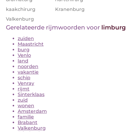
kaakchirurg
Kranenburg
Valkenburg
Gerelateerde rijmwoorden voor
limburg
zuiden
Maastricht
burg
Venlo
land
noorden
vakantie
schip
Venray
rijmt
Sinterklaas
zuid
wonen
Amsterdam
familie
Brabant
Valkenburg