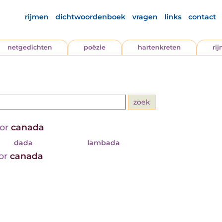
rijmen
dichtwoordenboek
vragen
links
contact
netgedichten
poëzie
hartenkreten
ri
oor
canada
dada
lambada
oor
canada