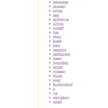
geweest
oceaan
schip
jaar
achterna
China
twaalf
toe
eten
koek
zien
gezond
stofzuiger
gaan
noorden
groot
missen
thuis
over
buitenland
o
na
genieten
Israel