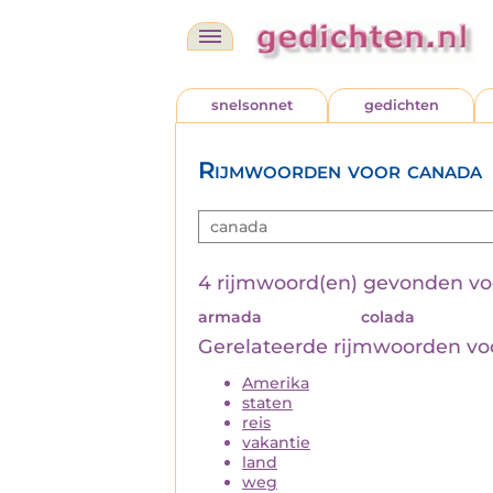
snelsonnet
gedichten
Rijmwoorden voor canada
4 rijmwoord(en) gevonden v
armada
colada
Gerelateerde rijmwoorden v
Amerika
staten
reis
vakantie
land
weg